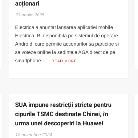
acționari
23 aprilie 2025
Electrica a anuntat lansarea aplicatiei mobile
Electrica IR, disponibila pe sistemul de operare
Android, care permite actionarilor sa participe si
sa voteze online la sedintele AGA direct de pe
smartphone …
READ MORE
SUA impune restricții stricte pentru
cipurile TSMC destinate Chinei, în
urma unei descoperiri la Huawei
12 noiembrie 2024