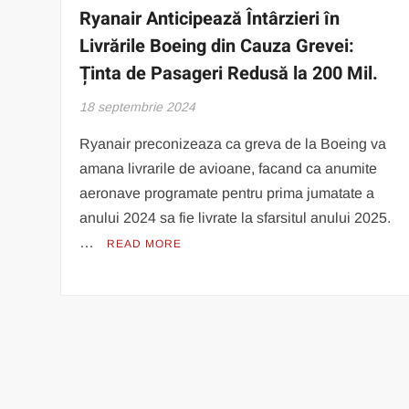
Ryanair Anticipează Întârzieri în
Livrările Boeing din Cauza Grevei:
Ținta de Pasageri Redusă la 200 Mil.
18 septembrie 2024
Ryanair preconizeaza ca greva de la Boeing va
amana livrarile de avioane, facand ca anumite
aeronave programate pentru prima jumatate a
anului 2024 sa fie livrate la sfarsitul anului 2025.
…
READ MORE