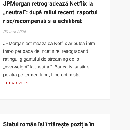
JPMorgan retrogradează Netflix la
„neutral”: după raliul recent, raportul
risc/recompensă s-a echilibrat
20 mai 2025
JPMorgan estimeaza ca Netflix ar putea intra
intr-o perioada de incetinire, retrogradand
ratingul gigantului de streaming de la
„overweight” la „neutral”. Banca isi sustine
pozitia pe termen lung, fiind optimista …
READ MORE
Statul român își întărește poziția în