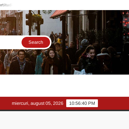
 pentru giganții tech
Rezultate record pentru Meta, dar investiț
miercuri, august 05, 2026
10:56:42 PM