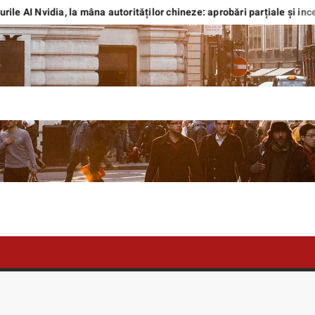
vidia, la mâna autorităților chineze: aprobări parțiale și incertitudine
TEBOX.RO