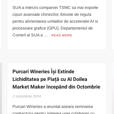
SUA a interzis companiei TSMC sa mai exporte
cipuri avansate chinezilor, folosite de regula
pentru alimentarea unitatilor de acceleratie AI si
procesoare grafice (GPU). Departamentul de
Comert al SUA a …
READ MORE
Purcari Wineries Își Extinde
Lichiditatea pe Piață cu Al Doilea
Market Maker începând din Octombrie
2 octombrie 2024
Purcari Wineries a anuntat aseara semnarea
contractului pentru initierea unei colaborari cu