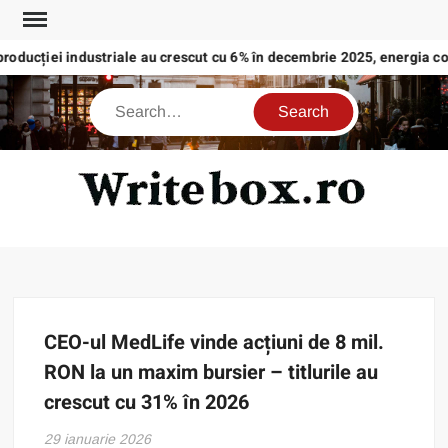
Skip
to
producției industriale au crescut cu 6% în decembrie 2025, energia c
content
Search
WRI
CEO-ul MedLife vinde acțiuni de 8 mil.
RON la un maxim bursier – titlurile au
crescut cu 31% în 2026
29 ianuarie 2026