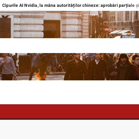
purile AI Nvidia, la mâna autorităților chineze: aprobări parțiale și in
TEBOX.RO