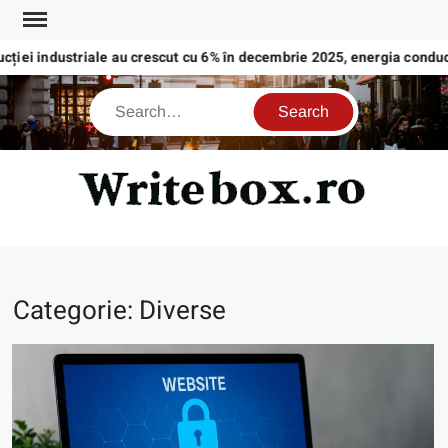
Skip
to
iei industriale au crescut cu 6% în decembrie 2025, energia conduce 
content
Search
WRI
Categorie:
Diverse