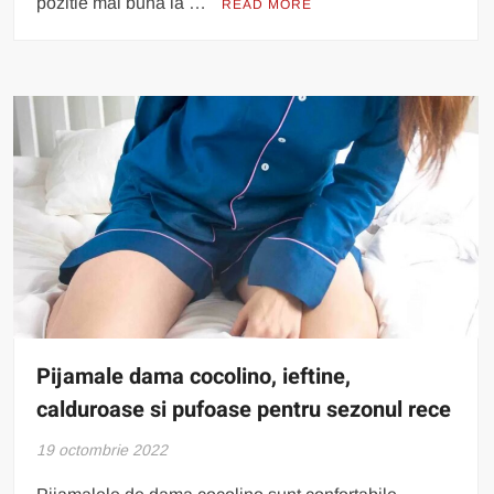
pozitie mai buna la …
READ MORE
Pijamale dama cocolino, ieftine,
calduroase si pufoase pentru sezonul rece
19 octombrie 2022