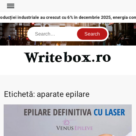
Skip
to
roducției industriale au crescut cu 6% în decembrie 2025, energia co
content
Search
WRI
Etichetă:
aparate epilare