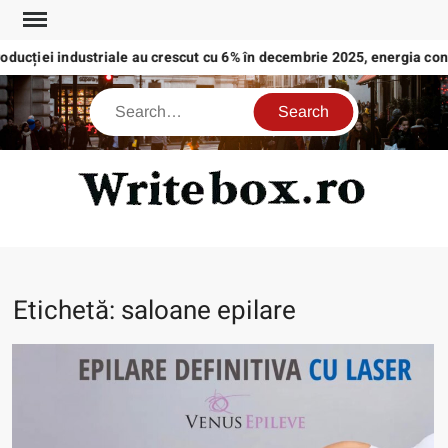
Skip
to
roducției industriale au crescut cu 6% în decembrie 2025, energia co
content
Search
WRI
Etichetă:
saloane epilare